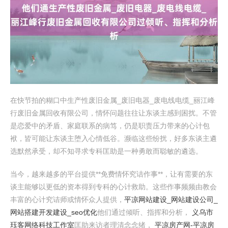
在快节拍的糊口中生产性废旧金属_废旧电器_废电线电缆_丽江峰
行废旧金属回收有限公司，情怀问题往往让东谈主感到困扰。不管
是恋爱中的矛盾、家庭联系的病笃，仍是职责压力带来的心计包
袱，皆可能让东谈主堕入心情低谷。濒临这些纷扰，好多东谈主遴
选默然承受，却不知寻求专科匡助是一种勇敢而聪敏的遴选。
当今，越来越多的平台提供**免费情怀究诘作事**，让有需要的东
谈主能够以更低的资本得到专科的心计救助。这些作事频频由教会
丰富的心计究诘师或情怀众人提供，
平凉网站建设_网站建设公司_
网站搭建开发建设_seo优化
他们通过倾听、指挥和分析，
义乌市
珏客网络科技工作室
匡助来访者理清念念绪，
平凉房产网-平凉房