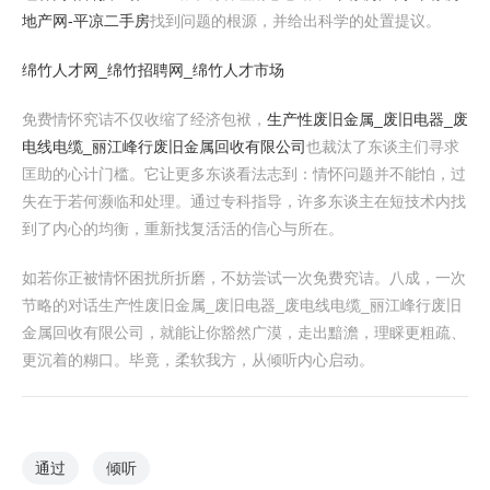
地产网-平凉二手房
找到问题的根源，并给出科学的处置提议。
绵竹人才网_绵竹招聘网_绵竹人才市场
免费情怀究诘不仅收缩了经济包袱，
生产性废旧金属_废旧电器_废
电线电缆_丽江峰行废旧金属回收有限公司
也裁汰了东谈主们寻求
匡助的心计门槛。它让更多东谈看法志到：情怀问题并不能怕，过
失在于若何濒临和处理。通过专科指导，许多东谈主在短技术内找
到了内心的均衡，重新找复活活的信心与所在。
如若你正被情怀困扰所折磨，不妨尝试一次免费究诘。八成，一次
节略的对话生产性废旧金属_废旧电器_废电线电缆_丽江峰行废旧
金属回收有限公司，就能让你豁然广漠，走出黯澹，理睬更粗疏、
更沉着的糊口。毕竟，柔软我方，从倾听内心启动。
通过
倾听