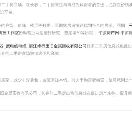
和二手房商场。在长春，二手房来往冉冉成为购房者的首选，尤其在价钱
蹙迫平台。
备的户型、价钱、楼层等数据，匡助购房者快速找到符合的房源。同期，
科技工作室
协助营业两边进行研究、坚定条约等历程，
平凉房产网-平凉
器_废电线电缆_丽江峰行废旧金属回收有限公司
好多二手房信息城也推出
长春的二手房商场愈加透明和高效。
到买家，减少中介要领，自便来往本钱。而关于购房者而言，信息城则是
废旧金属回收有限公司，长春的二手房出售信息城在促进房产来往、擢升