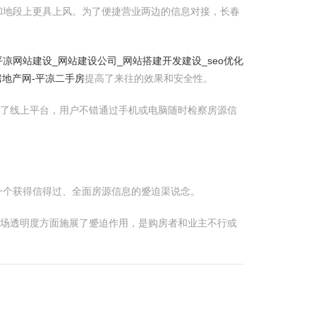
和地段上更具上风。为了便捷营业两边的信息对接，长春
平凉网站建设_网站建设公司_网站搭建开发建设_seo优化
房地产网-平凉二手房
提高了来往的效果和安全性。
了线上平台，用户不错通过手机或电脑随时检察房源信
一个获得信得过、全面房源信息的蹙迫渠说念。
商场透明度方面施展了蹙迫作用，是购房者和业主不行或