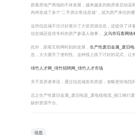
跟着房地产商场的不休发展，越来越多的购房者启动温
冉冉造成了多个“二手房出售信息城”，成为房产来往的
这些信息城不仅讨好展示了大皆房源信息，还提供了详
信息城还提供专科的房产参谋人做事，
义乌市珏客网络
此外，跟着互联网时刻的发展，
生产性废旧金属_废旧电
息，大大擢升了便利性。这种线上线下讨好的花式，让
绵竹人才网_绵竹招聘网_绵竹人才市场
关于卖房者来说，通过信息城发布房源，省略更快地找
总之生产性废旧金属_废旧电器_废电线电缆_丽江峰行
缺的资源平台。
信息