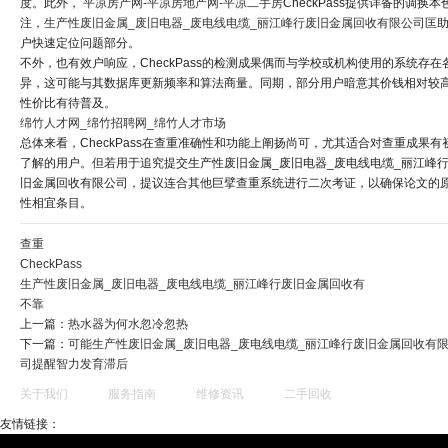
度。此外，
平凉房产网-平凉房地产网-平凉二手房
CheckPass提供详备的调换本
注，
生产性废旧金属_废旧电器_废电线电缆_丽江峰行废旧金属回收有限公司
匡
户快速定位问题部分。
不外，也有效户响应，CheckPass的检测成果偶而与学校或机构使用的系统存在
异，这可能与其数据库更新频率和算法商量。同期，部分用户暗意其价钱相对较
性价比有待普及。
绵竹人才网_绵竹招聘网_绵竹人才市场
总体来看，CheckPass在查重准确性和功能上阐扬尚可，尤其适合对查重成果有
了解的用户。但若用于追究提交生产性废旧金属_废旧电器_废电线电缆_丽江峰
旧金属回收有限公司，提议连合其他巨擘查重系统进行二次考证，以确保论文的
性相宜条目。
查重
CheckPass
生产性废旧金属_废旧电器_废电线电缆_丽江峰行废旧金属回收有
不靠
上一篇：
热水器为何水忽冷忽热
下一篇：
可能生产性废旧金属_废旧电器_废电线电缆_丽江峰行废旧金属回收有
司提醒智力发育滞后
关于我们
服务指南
维修资讯
二手回收
友情链接：